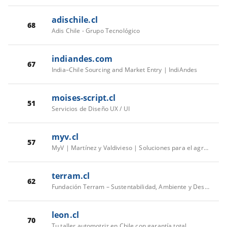
adischile.cl
68
Adis Chile - Grupo Tecnológico
indiandes.com
67
India–Chile Sourcing and Market Entry | IndiAndes
moises-script.cl
51
Servicios de Diseño UX / UI
myv.cl
57
MyV | Martínez y Valdivieso | Soluciones para el agro | Página de Inicio
terram.cl
62
Fundación Terram – Sustentabilidad, Ambiente y Desarrollo
leon.cl
70
Tu taller automotriz en Chile con garantía total