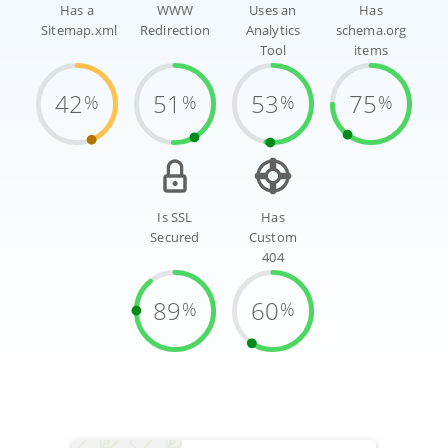
Has a
WWW
Uses an
Has
Sitemap.xml
Redirection
Analytics
schema.org
Tool
items
42
51
53
75
%
%
%
%
Is SSL
Has
Secured
Custom
404
89
60
%
%