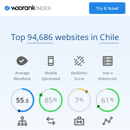
Try It Now!
Top
94,686
websites
in
Chile
Average
Mobile
Backlinks
Has a
WooRank
Optimized
Score
Robots.txt
55
85
7
61
%
%
%
.5