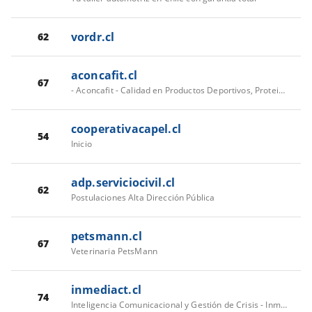
vordr.cl
62
aconcafit.cl
67
- Aconcafit - Calidad en Productos Deportivos, Proteina, Creatina
cooperativacapel.cl
54
Inicio
adp.serviciocivil.cl
62
Postulaciones Alta Dirección Pública
petsmann.cl
67
Veterinaria PetsMann
inmediact.cl
74
Inteligencia Comunicacional y Gestión de Crisis - Inmediact