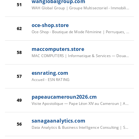
wahglobalgroup.com
51
WAH Global Group | Groupe Multisectoriel - Immobilier, Investissement & Finance Digitale en Afrique
oce-shop.store
62
Oce-Shop - Boutique de Mode Féminine | Perruques, Vêtements & Accessoires | Oce-Shop
maccomputers.store
58
MAC COMPUTERS | Informatique & Services — Douala
esnrating.com
57
Accueil - ESN RATING
papeaucameroun2026.cm
49
Visite Apostolique — Pape Léon XIV au Cameroun | April 15–18, 2026
sanagaanalytics.com
56
Data Analytics & Business Intelligence Consulting | Sanaga Analytics