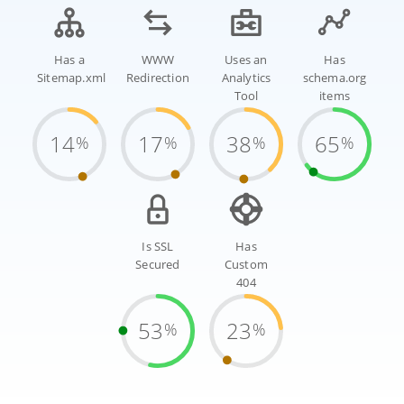
Has a
WWW
Uses an
Has
Sitemap.xml
Redirection
Analytics
schema.org
Tool
items
14
17
38
65
%
%
%
%
Is SSL
Has
Secured
Custom
404
53
23
%
%