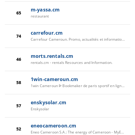
m-yassa.cm
65
restaurant
carrefour.cm
74
Carrefour Cameroun. Promo, actualités et informations magasins
morts.rentals.cm
46
rentals.cm - rentals Resources and Information.
1win-cameroun.cm
58
1win Cameroun ᐉ Bookmaker de paris sportif en ligne au Camer
enskysolar.cm
57
Enskysolar
eneocameroon.cm
52
Eneo Cameroon S.A.: The energy of Cameroon - MyEasyLight, your e-agency L'opérateur majeur du secteur de l'électricité au Cameroun fournit ses services aux particuliers et entreprises. MyEasyLight, votre Agence en ligne pour vous abonner, gérer votre compte, payer et suivre vos factures en toute transparence.