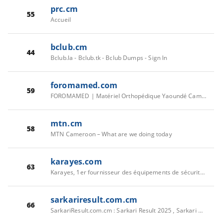
prc.cm
55
Accueil
bclub.cm
44
Bclub.la - Bclub.tk - Bclub Dumps - Sign In
foromamed.com
59
FOROMAMED | Matériel Orthopédique Yaoundé Cameroun | Équipements Médicaux Certifiés CE | Livraison 24h
mtn.cm
58
MTN Cameroon – What are we doing today
karayes.com
63
Karayes, 1er fournisseur des équipements de sécurité & domotique
sarkariresult.com.cm
66
SarkariResult.com.cm : Sarkari Result 2025 , Sarkari Results, Sarkari Jobs