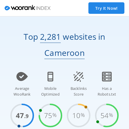
Try It Now!
Top
2,281
websites
in
Cameroon
Average
Mobile
Backlinks
Has a
WooRank
Optimized
Score
Robots.txt
47
75
10
54
%
%
%
.9