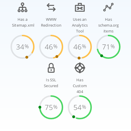
Has a
WWW
Uses an
Has
Sitemap.xml
Redirection
Analytics
schema.org
Tool
items
34
46
46
71
%
%
%
%
Is SSL
Has
Secured
Custom
404
75
54
%
%