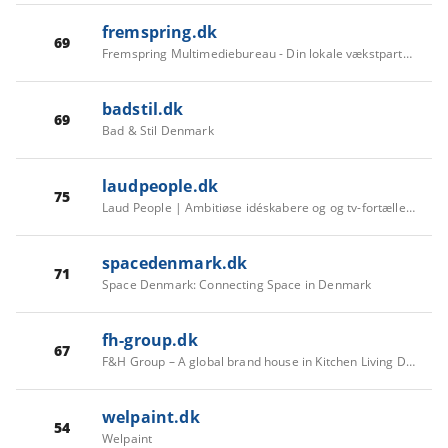
fremspring.dk
69
Fremspring Multimediebureau - Din lokale vækstpartner
badstil.dk
69
Bad & Stil Denmark
laudpeople.dk
75
Laud People | Ambitiøse idéskabere og og tv-fortællere
spacedenmark.dk
71
Space Denmark: Connecting Space in Denmark
fh-group.dk
67
F&H Group – A global brand house in Kitchen Living Dining
welpaint.dk
54
Welpaint