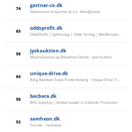
gartner-co.dk
74
Velkommen til Gartner & Co - Nordjylland.
oddsprofit.dk
65
OddsProfit | Spilforslag | Odds forslag | Medlemskab - oddsprofit.dk
jyskauktion.dk
58
Maskinauktion og Bilauktion Online - Jysk Auktion
unique-drive.dk
64
Billig Kørekort Skole Frederiksberg - Unique Drive Trafikskole
bacbera.dk
58
BAC Impalloy | Global Leader in Cathodic Protection
samheon.dk
53
Forside - Samheon