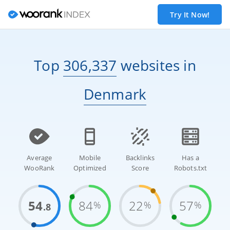
Try It Now!
Top
306,337
websites
in
Denmark
Average
Mobile
Backlinks
Has a
WooRank
Optimized
Score
Robots.txt
54
84
22
57
%
%
%
.8