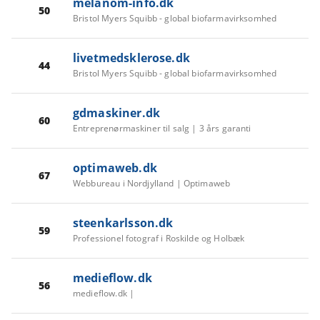
melanom-info.dk
50
Bristol Myers Squibb - global biofarmavirksomhed
livetmedsklerose.dk
44
Bristol Myers Squibb - global biofarmavirksomhed
gdmaskiner.dk
60
Entreprenørmaskiner til salg | 3 års garanti
optimaweb.dk
67
Webbureau i Nordjylland | Optimaweb
steenkarlsson.dk
59
Professionel fotograf i Roskilde og Holbæk
medieflow.dk
56
medieflow.dk |