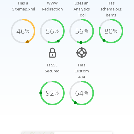
Has a
WWW
Uses an
Has
Sitemap.xml
Redirection
Analytics
schema.org
Tool
items
46
56
56
80
%
%
%
%
Is SSL
Has
Secured
Custom
404
92
64
%
%