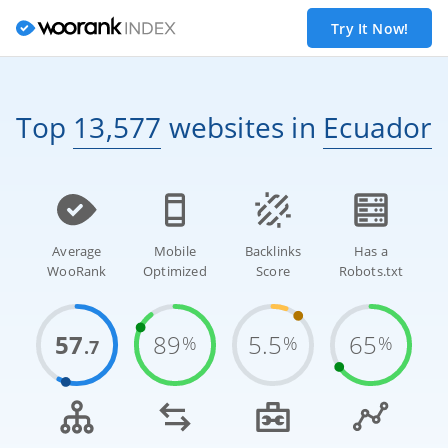
Try It Now!
Top
13,577
websites
in
Ecuador
Average
Mobile
Backlinks
Has a
WooRank
Optimized
Score
Robots.txt
57
89
5.5
65
%
%
%
.7