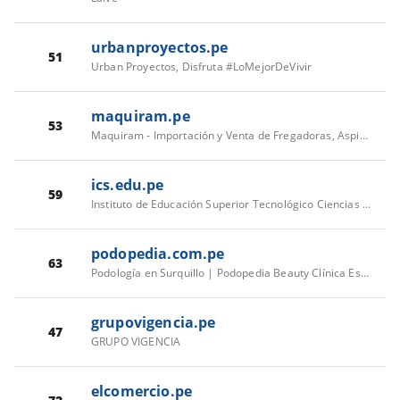
urbanproyectos.pe
51
Urban Proyectos, Disfruta #LoMejorDeVivir
maquiram.pe
53
Maquiram - Importación y Venta de Fregadoras, Aspiradoreas y Barredoras Industriales. | Maquiram - Importación y Venta de Fregadoras, Aspiradoreas y Barredoras Industriales.
ics.edu.pe
59
Instituto de Educación Superior Tecnológico Ciencias de la Salud | ICS Pucallpa
podopedia.com.pe
63
Podología en Surquillo | Podopedia Beauty Clínica Especializada en Pies
grupovigencia.pe
47
GRUPO VIGENCIA
elcomercio.pe