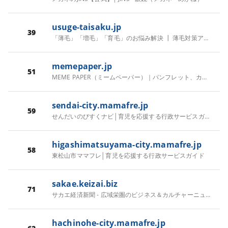
usuge-taisaku.jp
39
「薄毛」「増毛」「育毛」のお悩み解決 ┃ 薄毛対策アカデミーへようこそ！
memepaper.jp
51
MEME PAPER（ミームペーパー）｜パンフレット、カタログ、ポートフォリオまで。伝えたいコトを、一冊の冊子に。
sendai-city.mamafre.jp
59
せんだいのびすくナビ│育児を応援する行政サービスガイド
higashimatsuyama-city.mamafre.jp
58
東松山市ママフレ│育児を応援する行政サービスガイド
sakae.keizai.biz
71
サカエ経済新聞 - 広域栄圏のビジネス＆カルチャーニュース
hachinohe-city.mamafre.jp