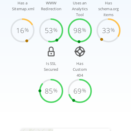
Has a
WWW
Uses an
Has
Sitemap.xml
Redirection
Analytics
schema.org
Tool
items
16
53
98
33
%
%
%
%
Is SSL
Has
Secured
Custom
404
85
69
%
%