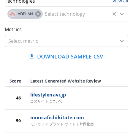
Technologies
view all
ADPLAN
Metrics
DOWNLOAD SAMPLE CSV
Score
Latest Generated Website Review
lifestylenavi.jp
46
このサイトについて
moncafe-hikitate.com
59
モンカフェ ブランド サイト | 片岡物産