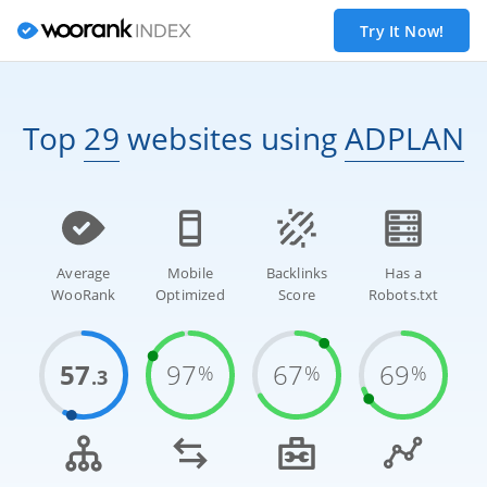
Try It Now!
Top
29
websites
using
ADPLAN
Average
Mobile
Backlinks
Has a
WooRank
Optimized
Score
Robots.txt
57
97
67
69
%
%
%
.3