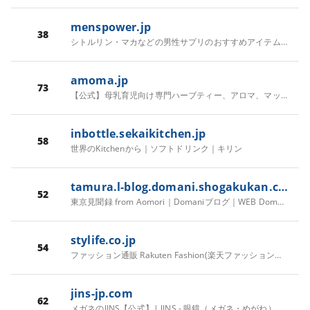
menspower.jp
38
シトルリン・マカなどの男性サプリのおすすめアイテムの通販![メンズパワーストア]
amoma.jp
73
【公式】母乳育児向け専門ハーブティー、アロマ、マッサージオイル｜AMOMA natural care通販サイト
inbottle.sekaikitchen.jp
58
世界のKitchenから｜ソフトドリンク｜キリン
tamura.l-blog.domani.shogakukan.co.jp
52
東京見聞録 from Aomori｜Domaniブログ｜WEB Domani｜小学館
stylife.co.jp
54
ファッション通販 Rakuten Fashion(楽天ファッション／旧楽天ブランドアベニュー)
jins-jp.com
62
メガネのJINS【公式】| JINS - 眼鏡（メガネ・めがね）