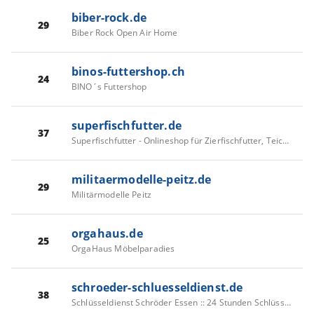
biber-rock.de
29
Biber Rock Open Air Home
binos-futtershop.ch
24
BINO´s Futtershop
superfischfutter.de
37
Superfischfutter - Onlineshop für Zierfischfutter, Teichfutter. Gut und Preiswert
militaermodelle-peitz.de
29
Militärmodelle Peitz
orgahaus.de
25
OrgaHaus Möbelparadies
schroeder-schluesseldienst.de
38
Schlüsseldienst Schröder Essen :: 24 Stunden Schlüsselnotdienst