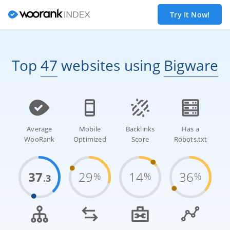
Try It Now!
Top
47
websites
using
Bigware
Average
Mobile
Backlinks
Has a
WooRank
Optimized
Score
Robots.txt
37
29
14
36
%
%
%
.3