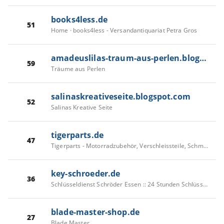
books4less.de
51
Home · books4less - Versandantiquariat Petra Gros
amadeuslilas-traum-aus-perlen.blogspot.com
59
Träume aus Perlen
salinaskreativeseite.blogspot.com
52
Salinas Kreative Seite
tigerparts.de
47
Tigerparts - Motorradzubehör, Verschleissteile, Schmierstoffe, Werkzeug
key-schroeder.de
36
Schlüsseldienst Schröder Essen :: 24 Stunden Schlüsselnotdienst
blade-master-shop.de
27
Blade Master