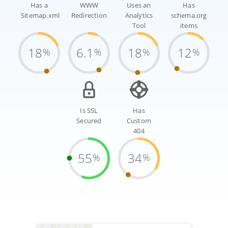
Has a
WWW
Uses an
Has
Sitemap.xml
Redirection
Analytics
schema.org
Tool
items
18
6.1
18
12
%
%
%
%
Is SSL
Has
Secured
Custom
404
55
34
%
%