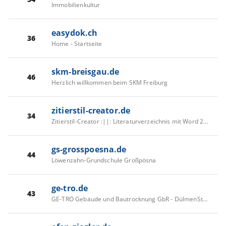
Immobilienkultur
easydok.ch
36
Home - Startseite
skm-breisgau.de
46
Herzlich willkommen beim SKM Freiburg
zitierstil-creator.de
34
Zitierstil-Creator :||: Literaturverzeichnis mit Word 2007
gs-grosspoesna.de
44
Löwenzahn-Grundschule Großpösna
ge-tro.de
43
GE-TRO Gebäude und Bautrocknung GbR - DülmenStartseite - Bautrocknung mit System