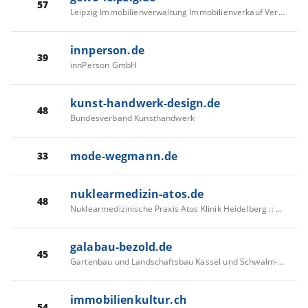
57
Leipzig Immobilienverwaltung Immobilienverkauf Vermietung Baubetreuung
innperson.de
39
innPerson GmbH
kunst-handwerk-design.de
48
Bundesverband Kunsthandwerk
mode-wegmann.de
33
nuklearmedizin-atos.de
48
Nuklearmedizinische Praxis Atos Klinik Heidelberg :: Diagnostische Radiologie :: Radiologische Diagnostik
galabau-bezold.de
45
Gartenbau und Landschaftsbau Kassel und Schwalm-Eder Bezold - Der kreative Garten
immobilienkultur.ch
54