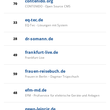
contenido.org
70
CONTENIDO - Open Source CMS
eq-tec.de
33
EQ-Tec - Lösungen mit System
dr-somann.de
28
frankfurt-live.de
49
Frankfurt-Live
frauen-reisebuch.de
59
Frauen in Berlin – Dagmar Trüpschuch
efm-md.de
48
EFM - Prüfservice für elektrische Geräte und Anlagen
gewo-leipzig.de