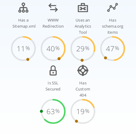
Has a
WWW
Uses an
Has
Sitemap.xml
Redirection
Analytics
schema.org
Tool
items
11
40
29
47
%
%
%
%
Is SSL
Has
Secured
Custom
404
63
19
%
%