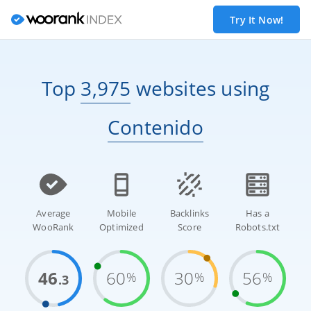
Try It Now!
Top
3,975
websites
using
Contenido
Average
Mobile
Backlinks
Has a
WooRank
Optimized
Score
Robots.txt
46
60
30
56
%
%
%
.3