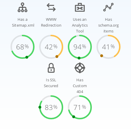
Has a
WWW
Uses an
Has
Sitemap.xml
Redirection
Analytics
schema.org
Tool
items
68
42
94
41
%
%
%
%
Is SSL
Has
Secured
Custom
404
83
71
%
%