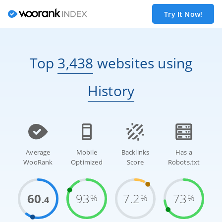
Try It Now!
Top
3,438
websites
using
History
Average
Mobile
Backlinks
Has a
WooRank
Optimized
Score
Robots.txt
60
93
7.2
73
%
%
%
.4