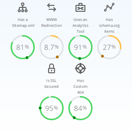
Has a
WWW
Uses an
Has
Sitemap.xml
Redirection
Analytics
schema.org
Tool
items
81
8.7
91
27
%
%
%
%
Is SSL
Has
Secured
Custom
404
95
84
%
%