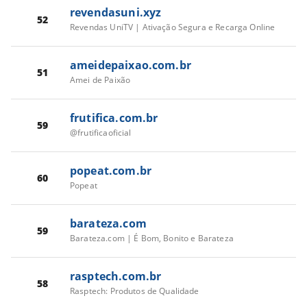
revendasuni.xyz
52
Revendas UniTV | Ativação Segura e Recarga Online
ameidepaixao.com.br
51
Amei de Paixão
frutifica.com.br
59
@frutificaoficial
popeat.com.br
60
Popeat
barateza.com
59
Barateza.com | É Bom, Bonito e Barateza
rasptech.com.br
58
Rasptech: Produtos de Qualidade