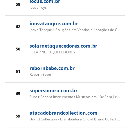
iocus.com.br
58
Iocus Toys
inovatanque.com.br
62
Inova Tanque :: Soluções em Vendas e Locações de Carretas-Tanque
solarnetaquecedores.com.br
56
SOLAR NET AQUECEDORES
rebornbebe.com.br
61
Reborn Bebe
supersonora.com.br
65
Super Sonora Instrumentos Musicais em 10x Sem Juros - 10 Anos de Loja
atacadobrandcollection.com
59
Brand Collection - Distribuidora Oficial Brand Collection