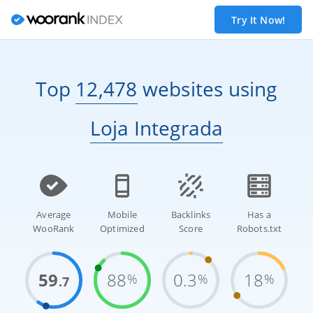
Try It Now!
Top
12,478
websites
using
Loja Integrada
Average
Mobile
Backlinks
Has a
WooRank
Optimized
Score
Robots.txt
59
88
0.3
18
%
%
%
.7