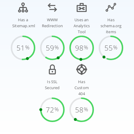
Has a
WWW
Uses an
Has
Sitemap.xml
Redirection
Analytics
schema.org
Tool
items
51
59
98
55
%
%
%
%
Is SSL
Has
Secured
Custom
404
72
58
%
%