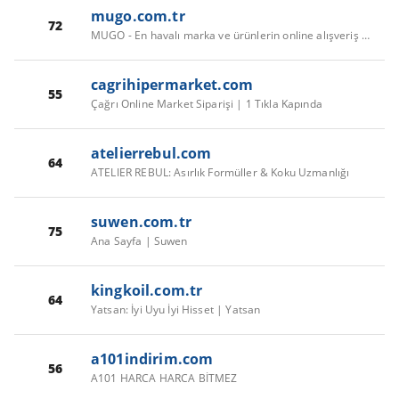
mugo.com.tr
72
MUGO - En havalı marka ve ürünlerin online alışveriş sitesi!
cagrihipermarket.com
55
Çağrı Online Market Siparişi | 1 Tıkla Kapında
atelierrebul.com
64
ATELIER REBUL: Asırlık Formüller & Koku Uzmanlığı
suwen.com.tr
75
Ana Sayfa | Suwen
kingkoil.com.tr
64
Yatsan: İyi Uyu İyi Hisset | Yatsan
a101indirim.com
56
A101 HARCA HARCA BİTMEZ