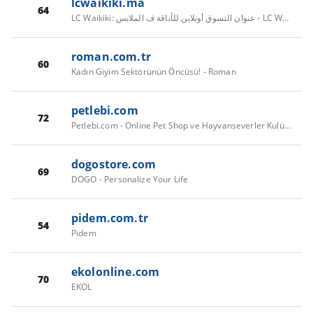
lcwaikiki.ma
64
LC Waikiki: عنوان التسوق أونلاين للأناقة ف الملابس - LC Waikiki
roman.com.tr
60
Kadın Giyim Sektörünün Öncüsü! - Roman
petlebi.com
72
Petlebi.com - Online Pet Shop ve Hayvanseverler Kulübü
dogostore.com
69
DOGO - Personalize Your Life
pidem.com.tr
54
Pidem
ekolonline.com
70
EKOL