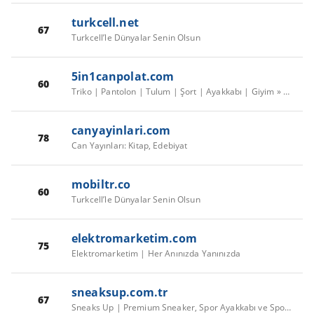
turkcell.net
67
Turkcell’le Dünyalar Senin Olsun
5in1canpolat.com
60
Triko | Pantolon | Tulum | Şort | Ayakkabı | Giyim » 5in1canpolat
canyayinlari.com
78
Can Yayınları: Kitap, Edebiyat
mobiltr.co
60
Turkcell’le Dünyalar Senin Olsun
elektromarketim.com
75
Elektromarketim | Her Anınızda Yanınızda
sneaksup.com.tr
67
Sneaks Up | Premium Sneaker, Spor Ayakkabı ve Spor Giyim