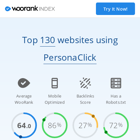
Try It Now!
Top
130
websites
using
PersonaClick
Average
Mobile
Backlinks
Has a
WooRank
Optimized
Score
Robots.txt
64
86
27
72
%
%
%
.0