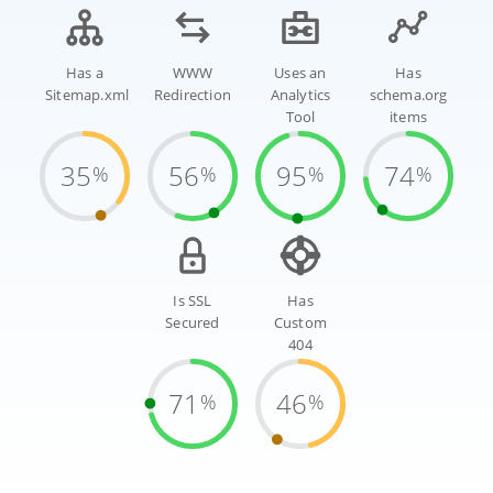
Has a
WWW
Uses an
Has
Sitemap.xml
Redirection
Analytics
schema.org
Tool
items
35
56
95
74
%
%
%
%
Is SSL
Has
Secured
Custom
404
71
46
%
%