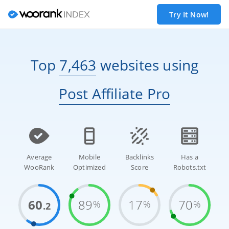
Try It Now!
Top
7,463
websites
using
Post Affiliate Pro
Average
Mobile
Backlinks
Has a
WooRank
Optimized
Score
Robots.txt
60
89
17
70
%
%
%
.2