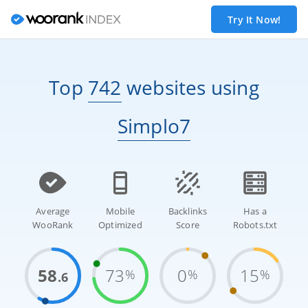
Try It Now!
Top
742
websites
using
Simplo7
Average
Mobile
Backlinks
Has a
WooRank
Optimized
Score
Robots.txt
58
73
0
15
%
%
%
.6