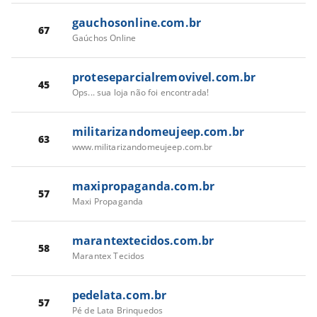
gauchosonline.com.br
67
Gaúchos Online
proteseparcialremovivel.com.br
45
Ops... sua loja não foi encontrada!
militarizandomeujeep.com.br
63
www.militarizandomeujeep.com.br
maxipropaganda.com.br
57
Maxi Propaganda
marantextecidos.com.br
58
Marantex Tecidos
pedelata.com.br
57
Pé de Lata Brinquedos