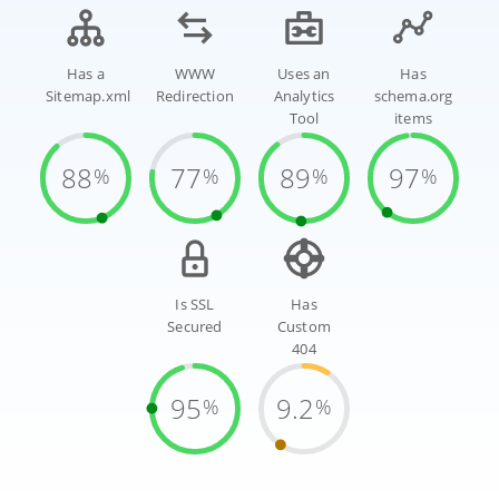
Has a
WWW
Uses an
Has
Sitemap.xml
Redirection
Analytics
schema.org
Tool
items
88
77
89
97
%
%
%
%
Is SSL
Has
Secured
Custom
404
95
9.2
%
%