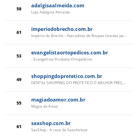
adalgisaalmeida.com
58
Loja Adalgisa Almeida
imperiodobrecho.com.br
61
Império do Brechó - Atacadista de Roupas Usadas para Brecho - SP
evangelistaortopedicos.com.br
53
- Evangelista Produtos Ortopédicos
shoppingdoprotetico.com.br
49
DENTAL SHOPPING DO PROTETICO O MELHOR PREÇO DO BRASIL ! CONFIRA!!!
magiadoamor.com.br
55
Magia do Amor
saxshop.com.br
61
SaxShop - A casa do Saxofonista