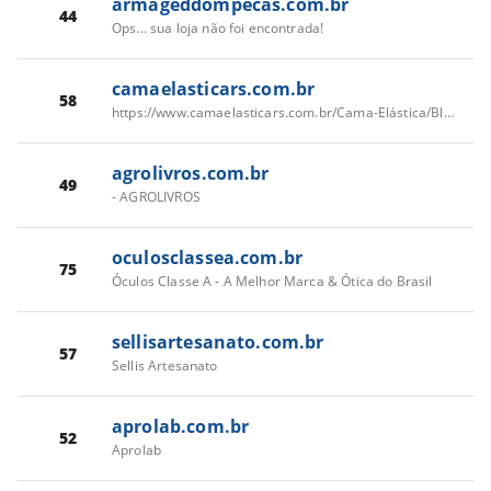
armageddompecas.com.br
44
Ops... sua loja não foi encontrada!
camaelasticars.com.br
58
https://www.camaelasticars.com.br/Cama-Elástica/Black-Edition
agrolivros.com.br
49
- AGROLIVROS
oculosclassea.com.br
75
Óculos Classe A - A Melhor Marca & Ótica do Brasil
sellisartesanato.com.br
57
Sellis Artesanato
aprolab.com.br
52
Aprolab