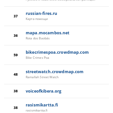
russian-fires.ru
37
Карта помощи
mapa.mocambos.net
36
Rota dos Baobás
bikecrimespoa.crowdmap.com
59
Bike Crimes Poa
streetwatch.crowdmap.com
48
Ramallah Street Watch
voiceofkibera.org
38
rasismikartta.fi
38
rasismikartta.fi