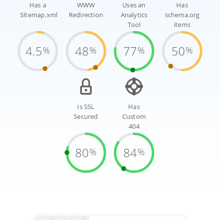
Has a
WWW
Uses an
Has
Sitemap.xml
Redirection
Analytics
schema.org
Tool
items
4.5
48
77
50
%
%
%
%
Is SSL
Has
Secured
Custom
404
80
84
%
%