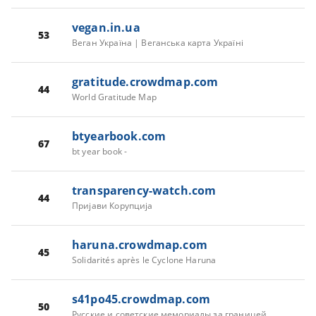
vegan.in.ua
53
Веган Україна | Веганська карта Україні
gratitude.crowdmap.com
44
World Gratitude Map
btyearbook.com
67
bt year book -
transparency-watch.com
44
Пријави Корупција
haruna.crowdmap.com
45
Solidarités après le Cyclone Haruna
s41po45.crowdmap.com
50
Русские и советские мемориалы за границей