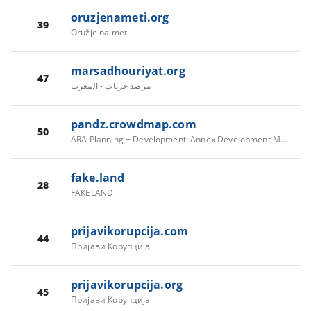
oruzjenameti.org
39
Oružje na meti
marsadhouriyat.org
47
مرصد حريات - المغرب
pandz.crowdmap.com
50
ARA Planning + Development: Annex Development Monitoring
fake.land
28
FAKELAND
prijavikorupcija.com
44
Пријави Корупција
prijavikorupcija.org
45
Пријави Корупција