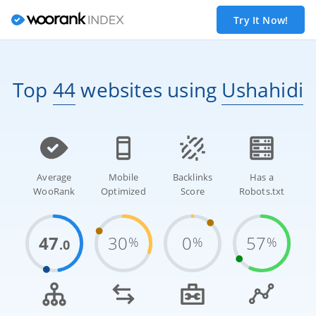
Try It Now!
Top
44
websites
using
Ushahidi
Average
Mobile
Backlinks
Has a
WooRank
Optimized
Score
Robots.txt
47
30
0
57
%
%
%
.0