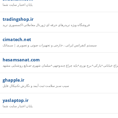
پایان اعتبار سایت شما
tradingshop.ir
فروشگاه ویژه تریدرهای حرفه ای-ژورنال معاملاتی-اکسسوری ترید
cimatech.net
سیستم کنفرانس ایرانی ، خارجی و تجهیزات صوتی و تصویری | سیماتک
hesamsanat.com
چراغ خیابانی+پارکی+برج نوری+پایه چراغ چندوجهی+مبلمان شهری-صنایع روشنایی مشهد
ghapple.ir
سیب سبز سلامت-ثبت آیمد و نگارش تکنیکال فایل
yaslaptop.ir
پایان اعتبار سایت شما