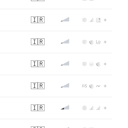
🇮🇷
🇮🇷
🇮🇷
🇮🇷
🇮🇷