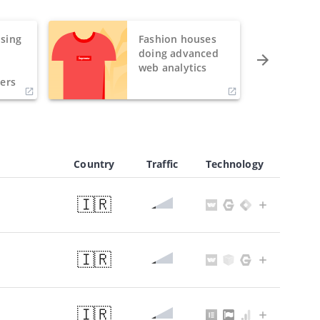
sing
Fashion houses
o
doing advanced
h
web analytics
ers
Country
Traffic
Technology
🇮🇷
🇮🇷
🇮🇷