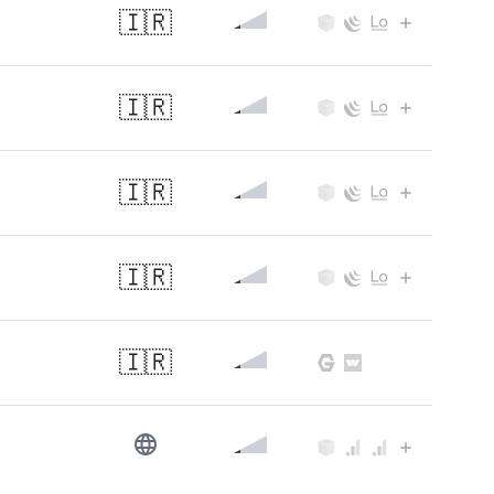
🇮🇷
🇮🇷
🇮🇷
🇮🇷
🇮🇷