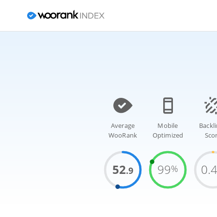
Average
Mobile
Backl
WooRank
Optimized
Sco
52
99
0.
%
.9