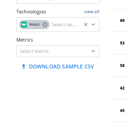
Technologies
view all
69
Webzi
Metrics
53
58
DOWNLOAD SAMPLE CSV
42
45