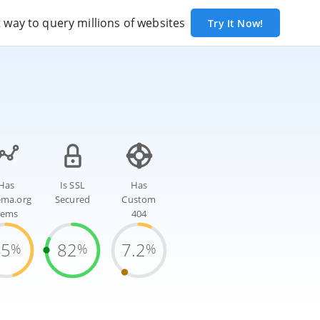
way to query millions of websites
Try It Now!
Has
Is SSL
Has
ema.org
Secured
Custom
tems
404
45
82
7.2
%
%
%