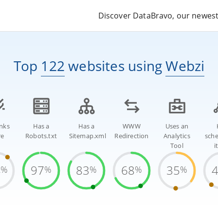
Discover DataBravo, our newest 
Top
122
websites
using
Webzi
inks
Has a
Has a
WWW
Uses an
re
Robots.txt
Sitemap.xml
Redirection
Analytics
sch
Tool
i
4
97
83
68
35
%
%
%
%
%