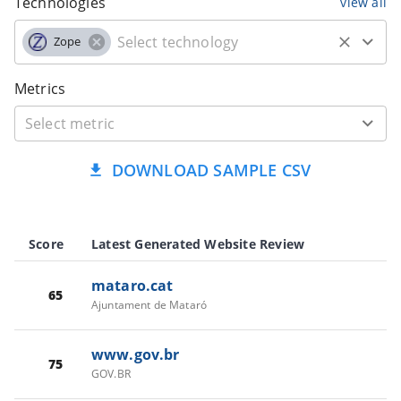
Technologies
view all
Zope
Metrics
DOWNLOAD SAMPLE CSV
Score
Latest Generated Website Review
mataro.cat
65
Ajuntament de Mataró
www.gov.br
75
GOV.BR