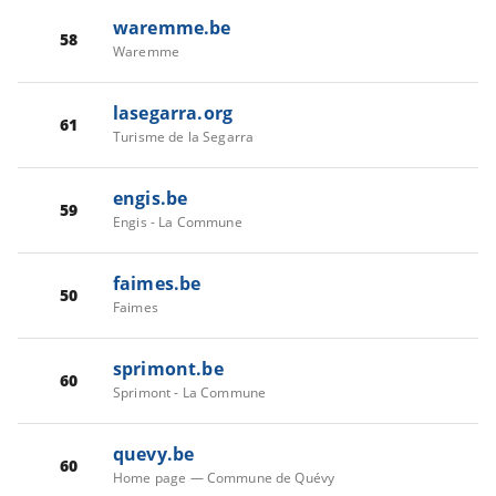
waremme.be
58
Waremme
lasegarra.org
61
Turisme de la Segarra
engis.be
59
Engis - La Commune
faimes.be
50
Faimes
sprimont.be
60
Sprimont - La Commune
quevy.be
60
Home page — Commune de Quévy