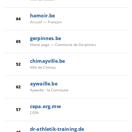
hamoir.be
64
Accueil — Français
gerpinnes.be
65
Home page — Commune de Gerpinnes
chimayville.be
52
Ville de Chimay
aywaille.be
62
Aywaille - la Commune
cepa.org.mw
57
CEPA
dr-athletik-training.de