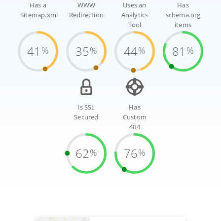
Has a
WWW
Uses an
Has
Sitemap.xml
Redirection
Analytics
schema.org
Tool
items
41
35
44
81
%
%
%
%
Is SSL
Has
Secured
Custom
404
62
76
%
%