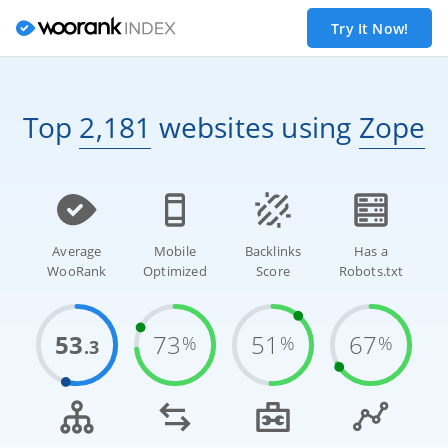
Try It Now!
Top
2,181
websites
using
Zope
Average
Mobile
Backlinks
Has a
WooRank
Optimized
Score
Robots.txt
53
73
51
67
%
%
%
.3