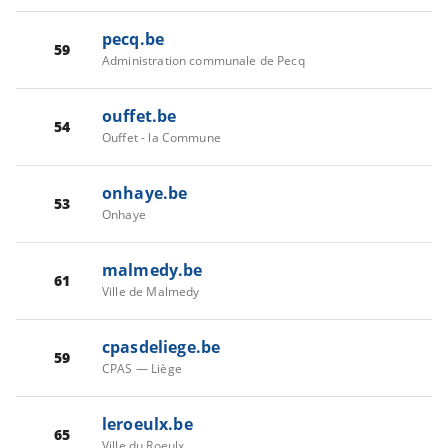
pecq.be
59
Administration communale de Pecq
ouffet.be
54
Ouffet - la Commune
onhaye.be
53
Onhaye
malmedy.be
61
Ville de Malmedy
cpasdeliege.be
59
CPAS — Liège
leroeulx.be
65
Ville du Roeulx